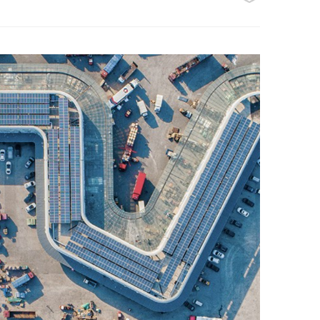
6
9
8
7
9
9
8
9