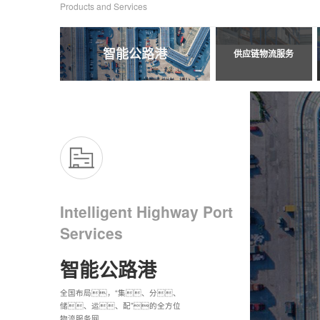
Products and Services
8
8
9
9
智能公路港
供应链物流服务
Intelligent Highway Port
Services
智能公路港
秉持科技与市场双轮驱动，积
极拓展全球业务，加速战略转
全国布局，“集、分、
突破新能源、化工、快
依托运营能力、智能技术等优
型和商业模式升级
储、运、配”的全方位
消、科技细分行业，提供
势，为客户定制个性服
物流服务网
供应链物流成本、体验、
务，构建多元场景生态。