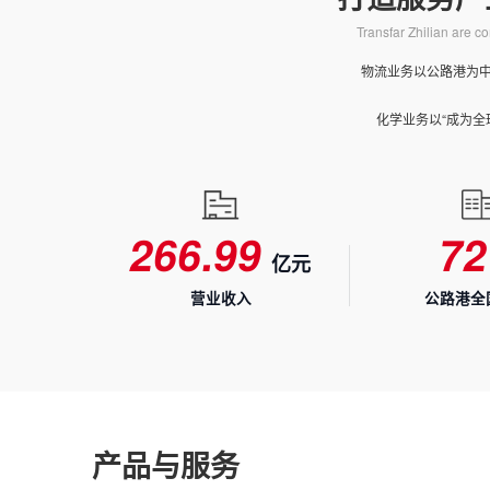
1
1
4
4
Transfar Zhilian are c
2
2
5
5
物流业务以公路港为中
0
3
3
6
6
4
化学业务以“成为
0
4
4
7
7
5
1
5
5
8
8
6
2
6
6
.
9
9
7
亿元
3
7
7
8
3
营业收入
公路港全
4
8
8
9
4
5
9
9
5
6
6
产品与服务
7
7