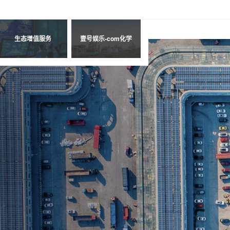
9
8
6
9
7
7
生态增值服务
壹号娱乐-com化学
8
8
9
9