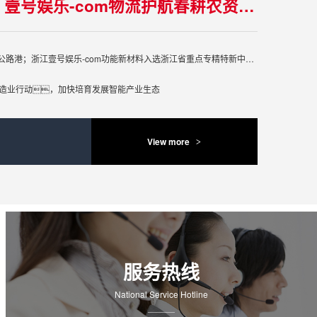
不误农时不负春！壹号娱乐-com物流护航春耕农资运输“快车道”
智·Weekly | 宁德时代西南售后仓落地荣昌公路港；浙江壹号娱乐-com功能新材料入选浙江省重点专精特新中小企业
制造业行动，加快培育发展智能产业生态
View more
>
服务热线
National Service Hotline