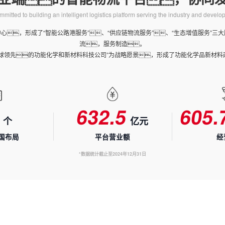
2
1
0
1
ommitted to building an intelligent logistics platform serving the industry and devel
3
2
0
1
2
心，形成了“智能公路港服务”、“供应链物流服务”、“生态增值服务”三
0
流，服务制造。
3
0
0
2
3
2
全球领先的功能化学和新材料科技公司”为战略愿景，形成了功能化学品新材料
0
4
1
0
3
4
3
1
5
2
1
4
5
0
4
2
6
3
2
.
5
6
0
5
.
个
亿元
7
4
3
6
7
1
6
国布局
平台营业额
经
8
5
4
7
8
2
7
*数据统计截止至2024年12月31日
9
6
5
8
9
3
8
7
6
9
4
9
8
7
5